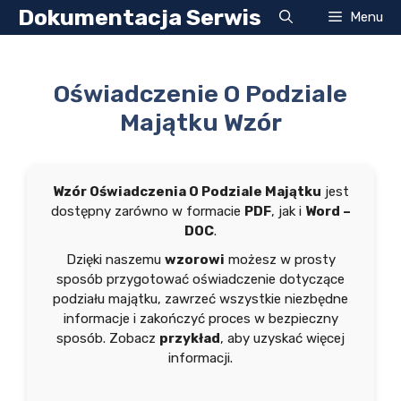
Przejdź
Dokumentacja Serwis
Menu
do
treści
Oświadczenie O Podziale
Majątku Wzór
Wzór Oświadczenia O Podziale Majątku
jest
dostępny zarówno w formacie
PDF
, jak i
Word –
DOC
.
Dzięki naszemu
wzorowi
możesz w prosty
sposób przygotować oświadczenie dotyczące
podziału majątku, zawrzeć wszystkie niezbędne
informacje i zakończyć proces w bezpieczny
sposób. Zobacz
przykład
, aby uzyskać więcej
informacji.