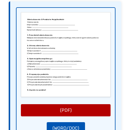
Oświadczenie O Podziale Majątku Wzór
Skierowane do:
Imię i nazwisko: _______________________________
Adres: _______________________________
Numer kontaktowy: _______________________________
.
1. Przedmiot oświadczenia
Niniejsze oświadczenie dotyczy podziału majątku wspólnego, który został zgromadzony podczas
trwania małżeństwa.
.
2. Strony oświadczenia
W skład stron oświadczenia wchodzą:
1) Imię i nazwisko 1: _______________________________
2) Imię i nazwisko 2: _______________________________
.
3. Opis majątku wspólnego
Podajemy szczegółowy opis majątku wspólnego, który ma być podzielony:
a) Nieruchomości: _______________________________
b) Pojazdy: _______________________________
c) Inne wartościowe przedmioty: _______________________________
.
4. Propozycje podziału
Proszę o przedstawienie proponowanego podziału majątku:
1) Przyznanie nieruchomości 1 do: _______________________________
2) Przyznanie nieruchomości 2 do: _______________________________
3) Przyznanie innych przedmiotów: _______________________________
.
5. Zgoda na podział
Obie strony zgadzają się na powyższy podział majątku oraz potwierdzają, że został on wykonany
dobrowolnie.
.
6. Podpisy
Data: _______________________________
Miejscowość: _______________________________
Podpis 1: _______________________________
(PDF)
Podpis 2: _______________________________
(WORD/DOC)