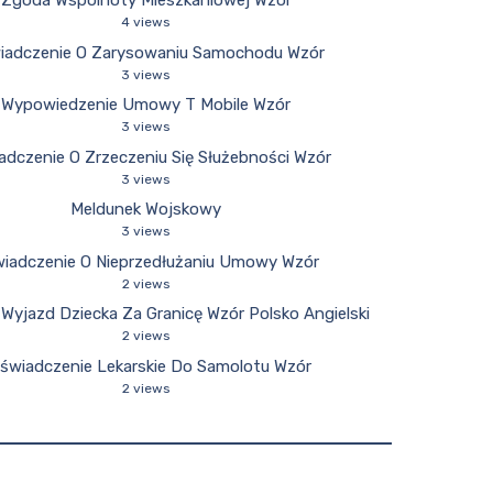
Zgoda Wspólnoty Mieszkaniowej Wzór
4 views
iadczenie O Zarysowaniu Samochodu Wzór
3 views
Wypowiedzenie Umowy T Mobile Wzór
3 views
adczenie O Zrzeczeniu Się Służebności Wzór
3 views
Meldunek Wojskowy
3 views
iadczenie O Nieprzedłużaniu Umowy Wzór
2 views
Wyjazd Dziecka Za Granicę Wzór Polsko Angielski
2 views
świadczenie Lekarskie Do Samolotu Wzór
2 views