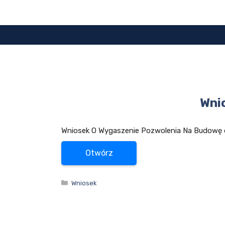
Przejdź
do
treści
Wni
Wniosek O Wygaszenie Pozwolenia Na Budowę d
Otwórz
Kategorie
Wniosek