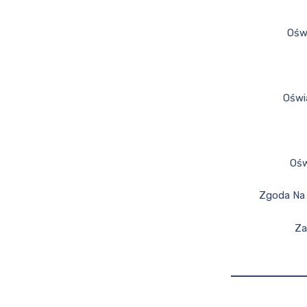
Ośw
Oświ
Ośw
Zgoda Na 
Za